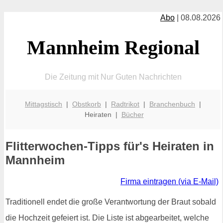
Abo
| 08.08.2026
Mannheim Regional
Die Zeitung mit Nur Guten Nachrichten
Mittagstisch
|
Obstkorb
|
Radtrikot
|
Branchenbuch
|
Heiraten |
Bücher
Flitterwochen-Tipps für's Heiraten in
Mannheim
Firma eintragen (via E-Mail)
Traditionell endet die große Verantwortung der Braut sobald
die Hochzeit gefeiert ist. Die Liste ist abgearbeitet, welche