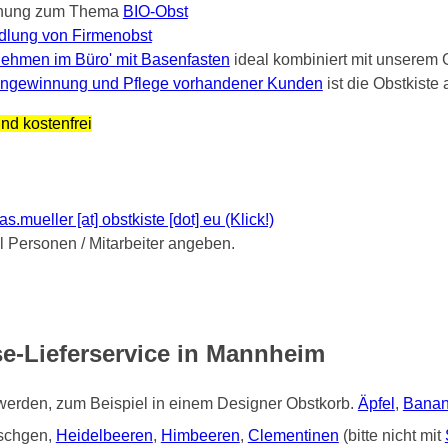
nung zum Thema
BIO-Obst
dlung von Firmenobst
ehmen im Büro' mit Basenfasten
ideal kombiniert mit unserem 
ngewinnung und Pflege vorhandener Kunden
ist die Obstkist
nd kostenfrei
mueller [at] obstkiste [dot] eu (Klick!)
Personen / Mitarbeiter angeben.
e-Lieferservice in Mannheim
 werden, zum Beispiel in einem Designer Obstkorb.
Äpfel
,
Bana
tschgen,
Heidelbeeren
,
Himbeeren
,
Clementinen
(bitte nicht mit