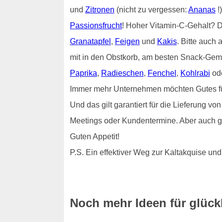
und
Zitronen
(nicht zu vergessen:
Ananas
!
Passionsfrucht
! Hoher Vitamin-C-Gehalt?
Granatapfel
,
Feigen
und
Kakis
. Bitte auch 
mit in den Obstkorb, am besten Snack-Gem
Paprika
,
Radieschen
,
Fenchel
,
Kohlrabi
od
Immer mehr Unternehmen möchten Gutes für i
Und das gilt garantiert für die Lieferung 
Meetings oder Kundentermine. Aber auch g
Guten Appetit!
P.S. Ein effektiver Weg zur Kaltakquise 
Noch mehr Ideen für glück