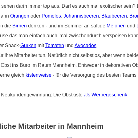
) sehen darin immer top aus. Darf es auch mal exotischer sein
 Dann
Orangen
oder
Pomelos
,
Johannisbeeren
,
Blaubeeren
,
Bro
an die
Birnen
denken - und im Sommer an saftige
Melonen
und
üse das man einfach auch 'mal zwischendurch verspeisen kann 
er Snack-
Gurken
mit
Tomaten
und
Avocados
.
hre Mitarbeiter tun. Natürlich nicht selbstlos, aber wenn beide
von Obst ins Büro im Raum Mannheim. Entweder in dekorativen Ob
erne gleich
kistenweise
- für die Versorgung des besten Teams d
und Neukundengewinnung: Die Obstkiste
als Werbegeschenk
liche Mitarbeiter in Mannheim