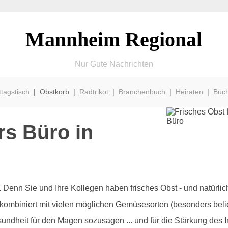
Mannheim Regional
Nur Gute Nachrichten
ttagstisch
| Obstkorb |
Radtrikot
|
Branchenbuch
|
Heiraten
|
Büc
rs Büro in
olz. Denn Sie und Ihre Kollegen haben frisches Obst - und natürl
 kombiniert mit vielen möglichen Gemüsesorten (besonders beli
sundheit für den Magen sozusagen ... und für die Stärkung des