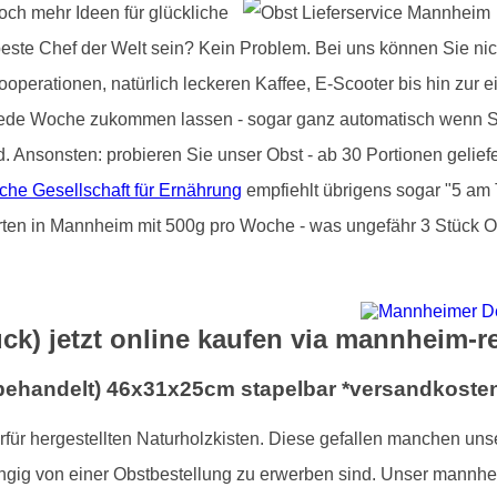
och mehr Ideen für glückliche
beste Chef der Welt sein? Kein Problem. Bei uns können Sie nic
operationen, natürlich leckeren Kaffee, E-Scooter bis hin zur e
jede Woche zukommen lassen - sogar ganz automatisch wenn Si
d. Ansonsten: probieren Sie unser Obst - ab 30 Portionen gelie
che Gesellschaft für Ernährung
empfiehlt übrigens sogar "5 am 
arten in Mannheim mit 500g pro Woche - was ungefähr 3 Stück Ob
ück) jetzt online kaufen via mannheim-r
nbehandelt) 46x31x25cm stapelbar *versandkosten
ierfür hergestellten Naturholzkisten. Diese gefallen manchen un
ngig von einer Obstbestellung zu erwerben sind. Unser mannhei