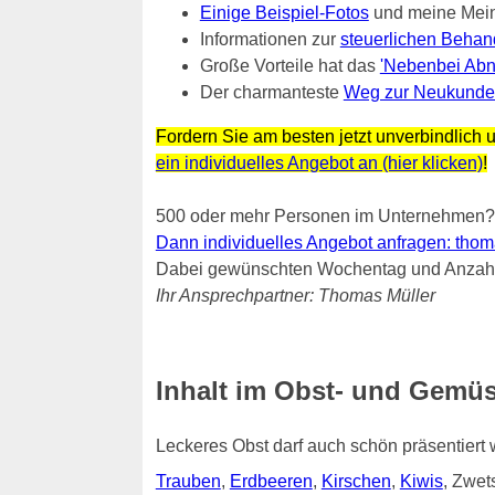
Einige Beispiel-Fotos
und meine Mei
Informationen zur
steuerlichen Behan
Große Vorteile hat das
'Nebenbei Abn
Der charmanteste
Weg zur Neukunde
Fordern Sie am besten jetzt unverbindlich u
ein individuelles Angebot an (hier klicken)
!
500 oder mehr Personen im Unternehmen?
Dann individuelles Angebot anfragen: thomas.
Dabei gewünschten Wochentag und Anzahl 
Ihr Ansprechpartner: Thomas Müller
Inhalt im Obst- und Gemüs
Leckeres Obst darf auch schön präsentiert
Trauben
,
Erdbeeren
,
Kirschen
,
Kiwis
, Zwe