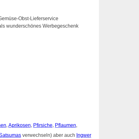
Gemüse-Obst-Lieferservice
e als wunderschönes Werbegeschenk
nen
,
Aprikosen
,
Pfirsiche
,
Pflaumen
,
Satsumas
verwechseln) aber auch
Ingwer