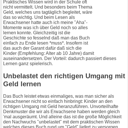
Praktisches Wissen wird in der Schule oft
nicht vermittelt. Und besonders beim Thema
Geld, welches uns tagtäglich begleitet, wäre
das so wichtig. Und beim Lesen als
Erwachsener hatte auch ich meine "Aha"-
Momente was ich über Geld noch so alles
lernen konnte. Gleichzeitig ist die
Geschichte so fesselnd daß man das Buch
einfach zu Ende lesen *muss*. Insofern ist
das auch der Garant dafür daß sich die
Kinder (Empfehlung: Alter ab 10 Jahre) damit
auseinandersetzen. Der Vorteil: dadurch passiert dieses
Lernen ganz spielerisch.
Unbelastet den richtigen Umgang mit
Geld lernen
Das Buch leistet etwas einmaliges, was man sicher als
Erwachsener nicht so einfach hinbringt: Kinder an den
richtigen Umgang mit Geld heranzuführen. Unvorteilhafte
Denkmuster die wir als Erwachsene haben werden gleich
'mal ausgeräumt. Und alleine das ist die große Möglichkeit
den Nachwuchs "unbelastet" mit dem praktischen Wissen
welches dieses Buch rund um "Geld" liefert zu versorgen.