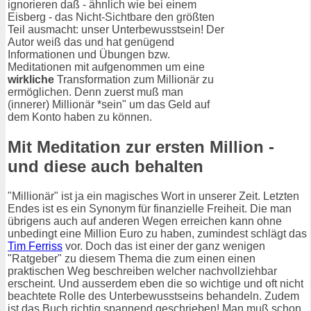
ignorieren daß - ähnlich wie bei einem
Eisberg - das Nicht-Sichtbare den größten
Teil ausmacht: unser Unterbewusstsein! Der
Autor weiß das und hat genügend
Informationen und Übungen bzw.
Meditationen mit aufgenommen um eine
wirkliche
Transformation zum Millionär zu
ermöglichen. Denn zuerst muß man
(innerer) Millionär *sein" um das Geld auf
dem Konto haben zu können.
Mit Meditation zur ersten Million -
und diese auch behalten
"Millionär" ist ja ein magisches Wort in unserer Zeit. Letzten
Endes ist es ein Synonym für finanzielle Freiheit. Die man
übrigens auch auf anderen Wegen erreichen kann ohne
unbedingt eine Million Euro zu haben, zumindest schlägt das
Tim Ferriss
vor. Doch das ist einer der ganz wenigen
"Ratgeber" zu diesem Thema die zum einen einen
praktischen Weg beschreiben welcher nachvollziehbar
erscheint. Und ausserdem eben die so wichtige und oft nicht
beachtete Rolle des Unterbewusstseins behandeln. Zudem
ist das Buch richtig spannend geschrieben! Man muß schon