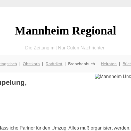
Mannheim Regional
Die Zeitung mit Nur Guten Nachrichten
ttagstisch
|
Obstkorb
|
Radtrikot
| Branchenbuch |
Heiraten
|
Büc
pelung,
lässliche Partner für den Umzug. Alles muß organisiert werden, 