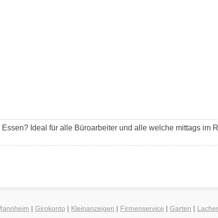
ssen? Ideal für alle Büroarbeiter und alle welche mittags im 
 Mannheim
|
Girokonto
|
Kleinanzeigen
|
Firmenservice
|
Garten
|
Lache